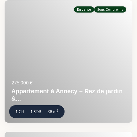
En vente
Sous Compromis
275'000 €
Appartement à Annecy – Rez de jardin
&...
2
1 CH
1 SDB
38 m