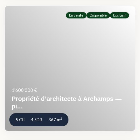
En vente
Disponible
Exclusif
1'600'000 €
Propriété d’architecte à Archamps —
pi...
2
5 CH
4 SDB
367 m