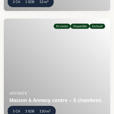
2
2 CH
1 SDB
53 m
En vente
Disponible
Exclusif
695'000 €
Maison à Annecy centre – 5 chambres
2
5 CH
3 SDB
150 m