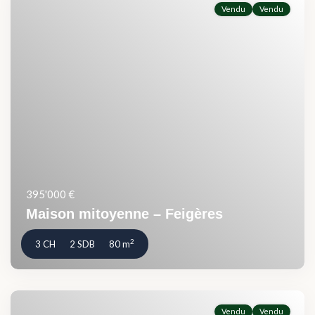
Vendu
Vendu
395'000 €
Maison mitoyenne – Feigères
2
3 CH
2 SDB
80 m
Vendu
Vendu