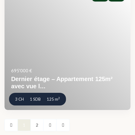
695'000 €
Dernier étage – Appartement 125m²
avec vue l...
2
3 CH
1 SDB
125 m
1
2