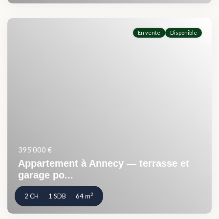
En vente
Disponible
395'000 €
Appartement à Annecy — terrasse et
garage po...
2
2 CH
1 SDB
64 m