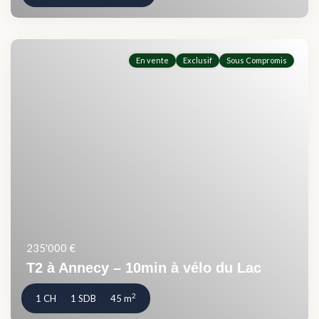
En vente
Exclusif
Sous Compromis
235'000 €
T2 à Annecy – 10min à vélo du Lac
2
1 CH
1 SDB
45 m