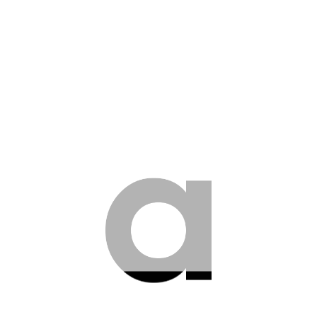
Équipements techniques
Double Vitrage
Financier
Honoraires à la charge du vendeur
Générales
1 Terrasse
2 Caves
3 Toilettes
Grenier
Orientation du séjour: Sud-ouest
Raccordements / Alimentation
Fibre
Gaz