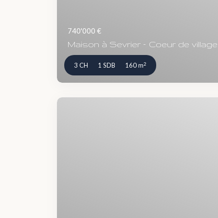
740'000 €
Maison à Sevrier – Coeur de village &
2
3 CH
1 SDB
160 m