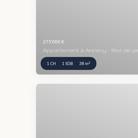
275'000 €
Appartement à Annecy – Rez de jard
2
1 CH
1 SDB
38 m