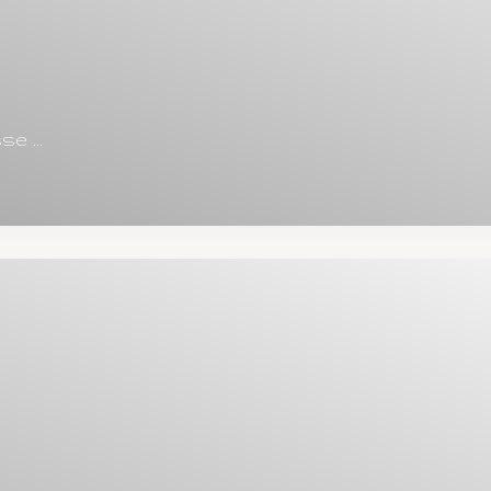
e ...