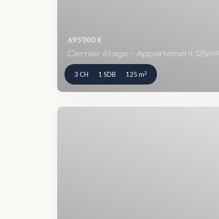
695'000 €
Dernier étage – Appartement 125m² a
2
3 CH
1 SDB
125 m