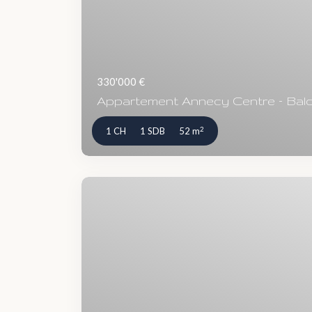
330'000 €
Appartement Annecy Centre – Balco
2
1 CH
1 SDB
52 m