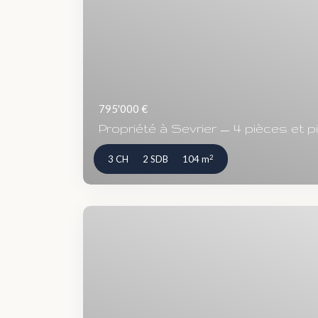
795'000 €
Propriété à Sevrier — 4 pièces et pi
2
3 CH
2 SDB
104 m