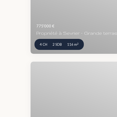
775'000 €
Propriété à Sevrier – Grande terrass
2
4 CH
2 SDB
116 m