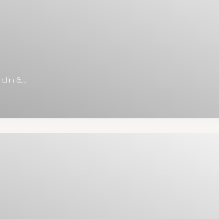
in &...