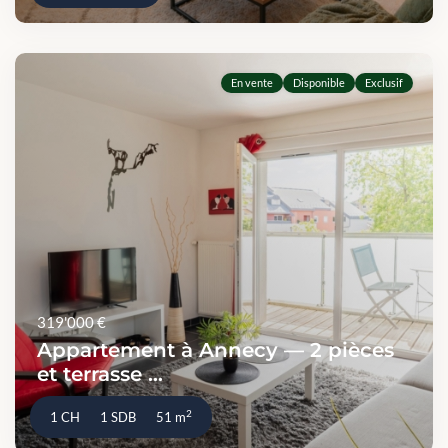
En vente
Disponible
Exclusif
319'000 €
Appartement à Annecy — 2 pièces
et terrasse ...
2
1 CH
1 SDB
51 m