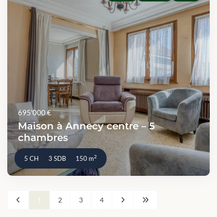
695'000 €
Maison à Annecy centre – 5
chambres
2
5 CH
3 SDB
150 m
1
2
3
4