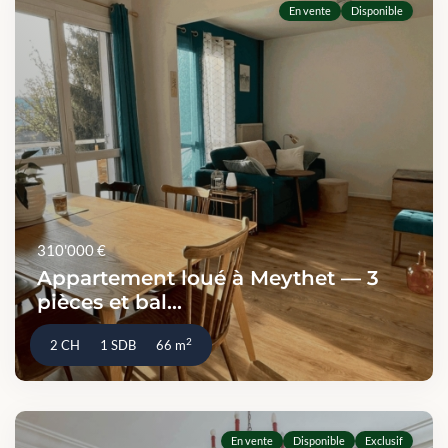
En vente
Disponible
310'000 €
Appartement loué à Meythet — 3
pièces et bal...
2
2 CH
1 SDB
66 m
En vente
Disponible
Exclusif