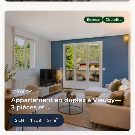
En vente
Disponible
325'000 €
Appartement en duplex à Vieugy—
3 pièces et ...
2
2 CH
1 SDB
57 m