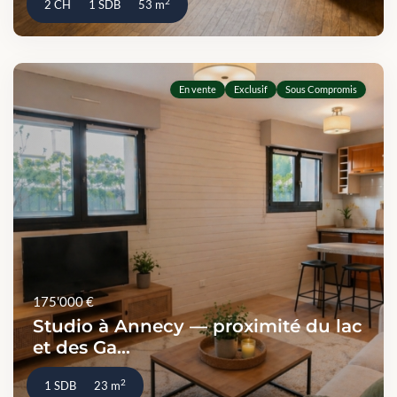
2
2 CH
1 SDB
53 m
En vente
Exclusif
Sous Compromis
175'000 €
Studio à Annecy — proximité du lac
et des Ga...
2
1 SDB
23 m