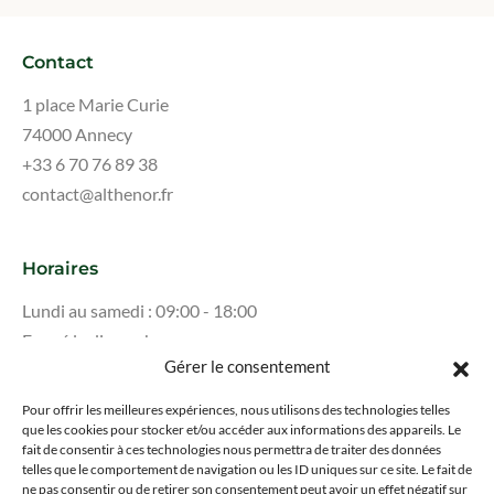
Contact
1 place Marie Curie
74000 Annecy
+33 6 70 76 89 38
contact@althenor.fr
Horaires
Lundi au samedi : 09:00 - 18:00
Fermé le dimanche
Gérer le consentement
Pour offrir les meilleures expériences, nous utilisons des technologies telles
que les cookies pour stocker et/ou accéder aux informations des appareils. Le
fait de consentir à ces technologies nous permettra de traiter des données
Mentions légales
telles que le comportement de navigation ou les ID uniques sur ce site. Le fait de
Politique de confidentialité
ne pas consentir ou de retirer son consentement peut avoir un effet négatif sur