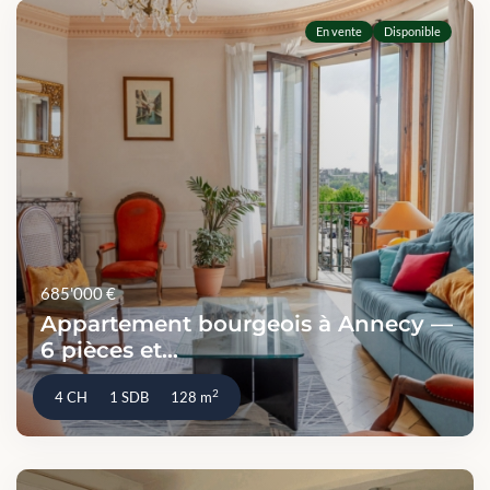
En vente
Disponible
685'000 €
Appartement bourgeois à Annecy —
6 pièces et...
2
4 CH
1 SDB
128 m