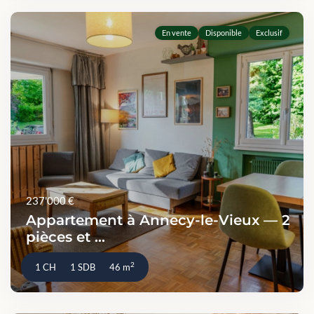
En vente
Disponible
Exclusif
237'000 €
Appartement à Annecy-le-Vieux — 2
pièces et ...
2
1 CH
1 SDB
46 m