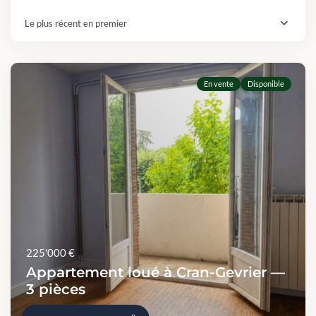
Le plus récent en premier
En vente
Disponible
225'000 €
Appartement loué à Cran-Gevrier —
3 pièces