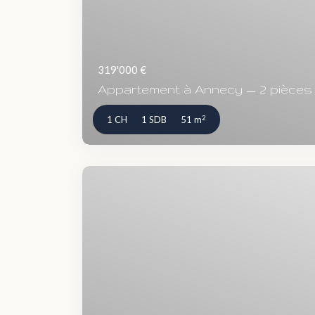
319'000 €
Appartement à Annecy — 2 pièces et
2
1 CH
1 SDB
51 m