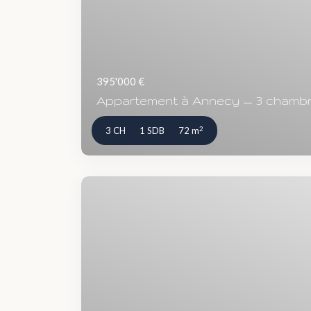
395'000 €
Appartement à Annecy — 3 chambres
2
3 CH
1 SDB
72 m