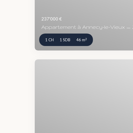
237'000 €
Appartement à Annecy-le-Vieux — 2 
2
1 CH
1 SDB
46 m