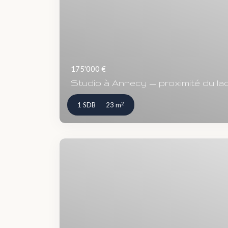
175'000 €
Studio à Annecy — proximité du lac
2
1 SDB
23 m