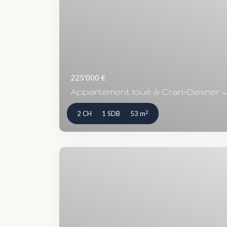
225'000 €
Appartement loué à Cran-Gevrier —
2
2 CH
1 SDB
53 m