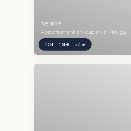
325'000 €
Appartement en duplex à Vieugy— 3 
2
2 CH
1 SDB
57 m