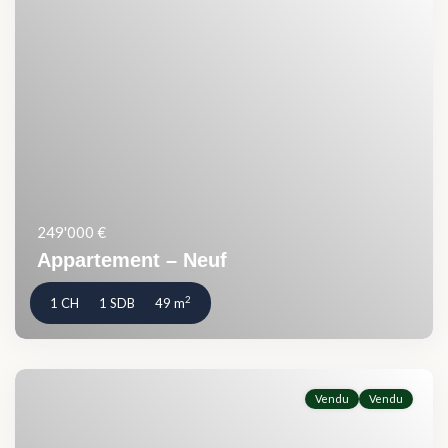
249'000 €
Appartement – Neuf
2
1 CH
1 SDB
49 m
Vendu
Vendu