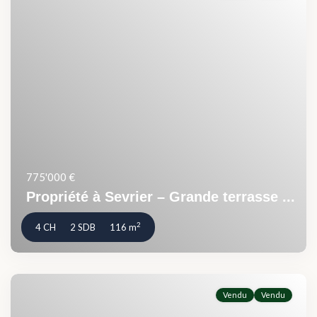
775'000 €
Propriété à Sevrier – Grande terrasse ...
2
4 CH
2 SDB
116 m
Vendu
Vendu