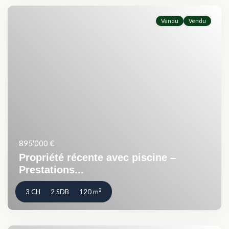
Vendu
Vendu
895'000 €
Propriété récente avec piscine –
Prestations...
2
3 CH
2 SDB
120 m