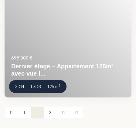
695'000 €
Dernier étage – Appartement 125m²
avec vue l...
2
3 CH
1 SDB
125 m
1
2
3