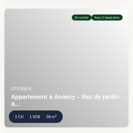
En vente
Sous Compromis
275'000 €
Appartement à Annecy – Rez de jardin
&...
2
1 CH
1 SDB
38 m