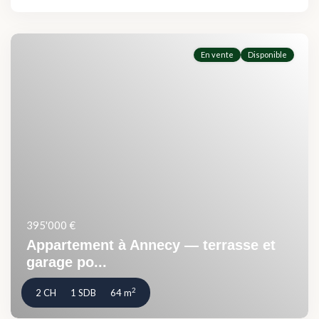
En vente
Disponible
395'000 €
Appartement à Annecy — terrasse et
garage po...
2
2 CH
1 SDB
64 m