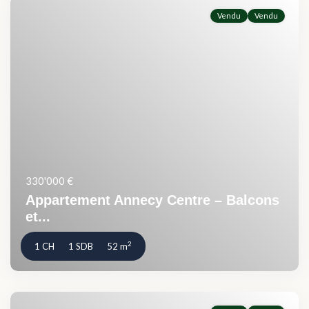
Vendu
Vendu
330'000 €
Appartement Annecy Centre – Balcons
et...
2
1 CH
1 SDB
52 m