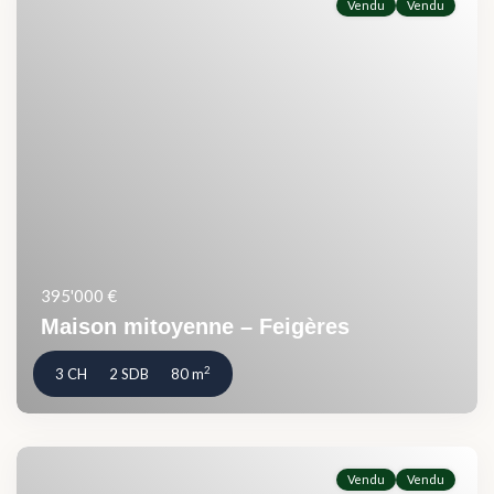
Vendu
Vendu
395'000 €
Maison mitoyenne – Feigères
2
3 CH
2 SDB
80 m
Vendu
Vendu