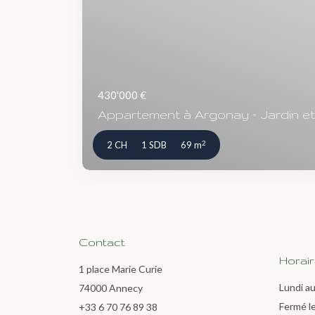
430'000 €
Appartement à Argonay – Jardin et
2
2 CH
1 SDB
69 m
Contact
Horai
1 place Marie Curie
Lundi au
74000 Annecy
Fermé l
+33 6 70 76 89 38