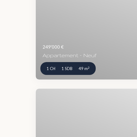
249'000 €
Appartement – Neuf
2
1 CH
1 SDB
49 m