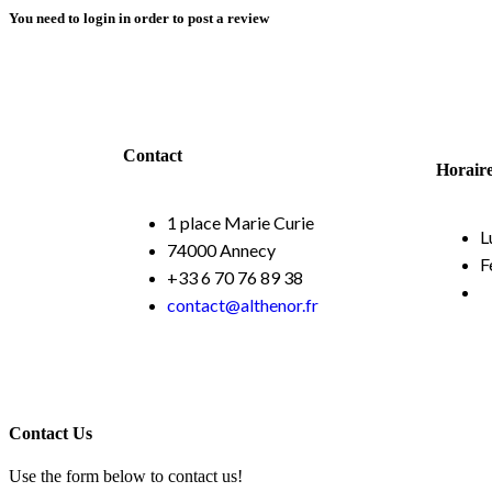
You need to
login
in order to post a review
Contact
Horair
1 place Marie Curie
L
74000 Annecy
F
+33 6 70 76 89 38
contact@althenor.fr
Contact Us
Use the form below to contact us!