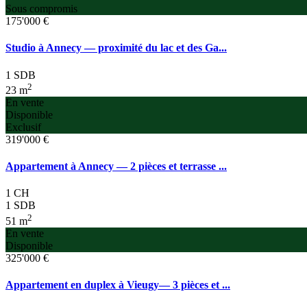
Sous compromis
175'000 €
Studio à Annecy — proximité du lac et des Ga...
1 SDB
2
23 m
En vente
Disponible
Exclusif
319'000 €
Appartement à Annecy — 2 pièces et terrasse ...
1 CH
1 SDB
2
51 m
En vente
Disponible
325'000 €
Appartement en duplex à Vieugy— 3 pièces et ...