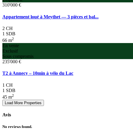
310'000 €
Appartement loué à Meythet — 3 pièces et bal...
2 CH
1 SDB
2
66 m
En vente
Exclusif
Sous compromis
235'000 €
T2 à Annecy – 10min à vélo du Lac
1 CH
1 SDB
2
45 m
Avis
No reviews found.