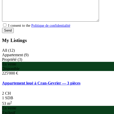
I consent to the
Politique de confidentialité
My Listings
All (12)
Appartement (9)
Propriété (3)
En vente
Disponible
225'000 €
Appartement loué à Cran-Gevrier — 3 pièces
2 CH
1 SDB
2
53 m
En vente
Exclusif