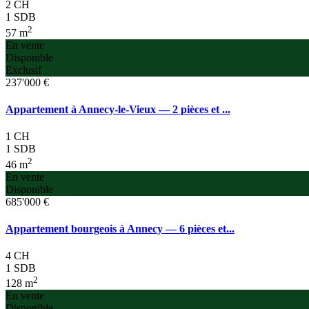
2 CH
1 SDB
2
57 m
En vente
Disponible
Exclusif
237'000 €
Appartement à Annecy-le-Vieux — 2 pièces et ...
1 CH
1 SDB
2
46 m
En vente
Disponible
685'000 €
Appartement bourgeois à Annecy — 6 pièces et...
4 CH
1 SDB
2
128 m
En vente
Disponible