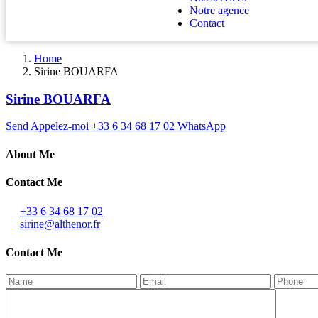
Notre agence
Contact
Home
Sirine BOUARFA
Sirine BOUARFA
Send
Appelez-moi
+33 6 34 68 17 02
WhatsApp
About Me
Contact Me
+33 6 34 68 17 02
sirine@althenor.fr
Contact Me