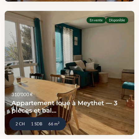
En vente
Disponible
310'000 €
Appartement loué à Meythet — 3
pièces et bal...
2
2 CH
1 SDB
66 m