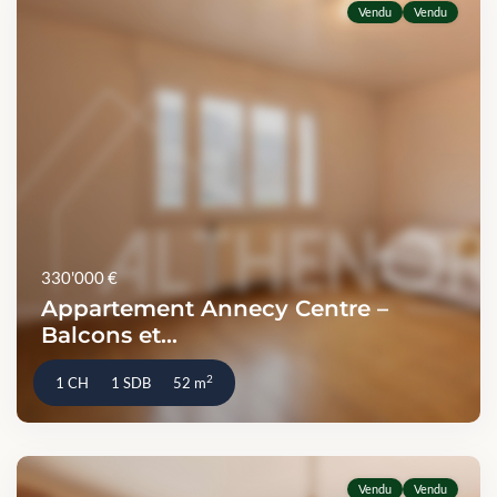
Vendu
Vendu
330'000 €
Appartement Annecy Centre –
Balcons et...
2
1 CH
1 SDB
52 m
Vendu
Vendu