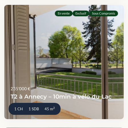
En vente
Exclusif
Sous Compromis
235'000 €
T2 à Annecy – 10min à vélo du Lac
2
1 CH
1 SDB
45 m