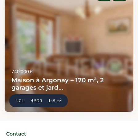
740'000 €
Maison à Argonay – 170 m², 2
garages et jard...
2
4 CH
4 SDB
145 m
Contact