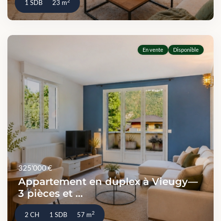
2
1 SDB
23 m
En vente
Disponible
325'000 €
Appartement en duplex à Vieugy—
3 pièces et ...
2
2 CH
1 SDB
57 m