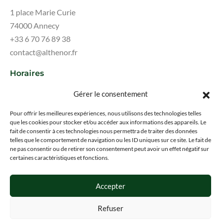
1 place Marie Curie
74000 Annecy
+33 6 70 76 89 38
contact@althenor.fr
Horaires
Lundi au samedi : 09:00 - 18:00
Gérer le consentement
Fermé le dimanche
Pour offrir les meilleures expériences, nous utilisons des technologies telles
que les cookies pour stocker et/ou accéder aux informations des appareils. Le
fait de consentir à ces technologies nous permettra de traiter des données
telles que le comportement de navigation ou les ID uniques sur ce site. Le fait de
Mentions légales
ne pas consentir ou de retirer son consentement peut avoir un effet négatif sur
certaines caractéristiques et fonctions.
Politique de confidentialité
Blog
Accepter
Barème d'honoraires
Refuser