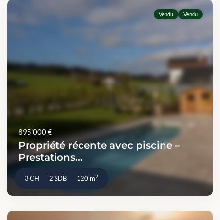
Vendu
Vendu
895'000 €
Propriété récente avec piscine –
Prestations...
2
3 CH
2 SDB
120 m