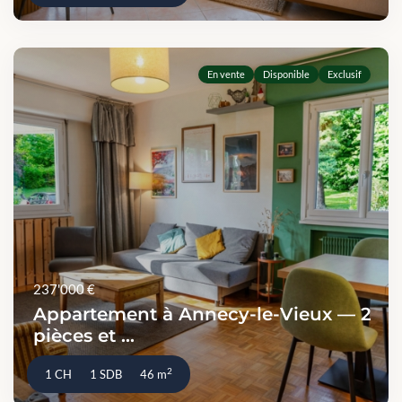
En vente
Disponible
Exclusif
237'000 €
Appartement à Annecy-le-Vieux — 2
pièces et ...
2
1 CH
1 SDB
46 m