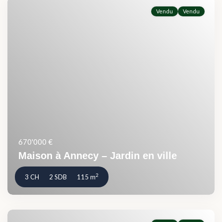
Vendu
Vendu
670'000 €
Maison à Annecy – Jardin en ville
2
3 CH
2 SDB
115 m