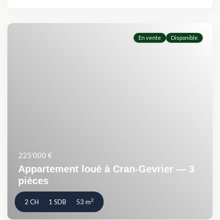
En vente
Disponible
225'000 €
Appartement loué à Cran-Gevrier — 3
pièces
2
2 CH
1 SDB
53 m