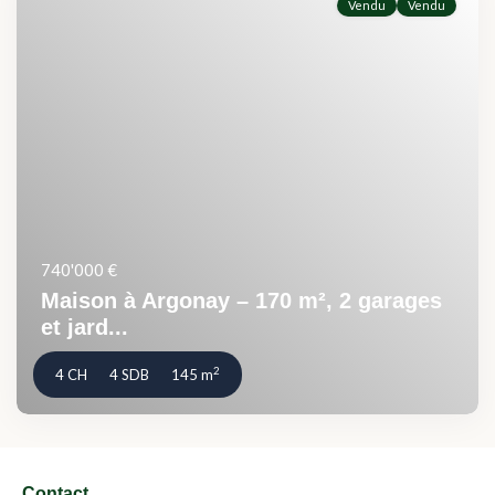
Vendu
Vendu
740'000 €
Maison à Argonay – 170 m², 2 garages
et jard...
2
4 CH
4 SDB
145 m
Contact