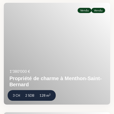
Vendu
Vendu
1'380'000 €
Propriété de charme à Menthon-Saint-
Bernard
2
3 CH
2 SDB
128 m