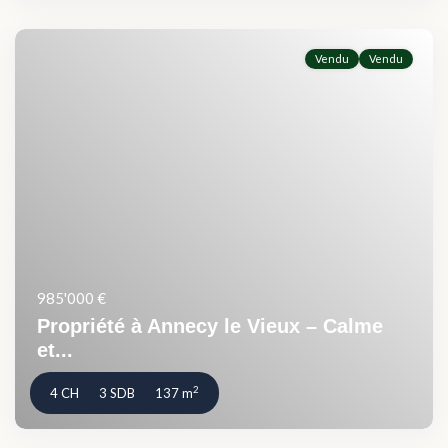
Vendu
Vendu
985'000 €
Propriété à Annecy le Vieux – Calme
et...
2
4 CH
3 SDB
137 m