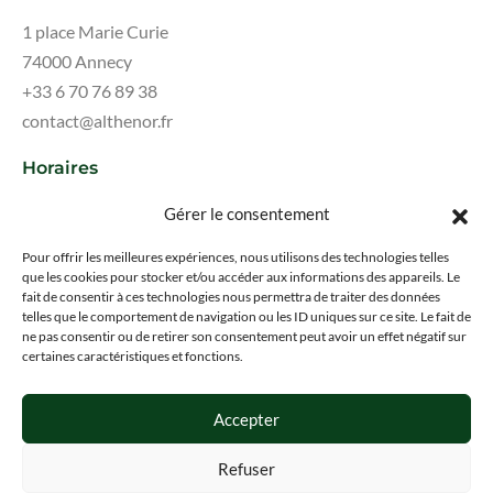
1 place Marie Curie
74000 Annecy
+33 6 70 76 89 38
contact@althenor.fr
Horaires
Lundi au samedi : 09:00 - 18:00
Gérer le consentement
Fermé le dimanche
Pour offrir les meilleures expériences, nous utilisons des technologies telles
que les cookies pour stocker et/ou accéder aux informations des appareils. Le
fait de consentir à ces technologies nous permettra de traiter des données
telles que le comportement de navigation ou les ID uniques sur ce site. Le fait de
Mentions légales
ne pas consentir ou de retirer son consentement peut avoir un effet négatif sur
certaines caractéristiques et fonctions.
Politique de confidentialité
Blog
Accepter
Barème d'honoraires
Refuser