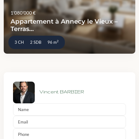
1'080'000 €
Appartement à Annecy le Vieux –
Terras...
2
3 CH
2 SDB
96 m
Vincent BARBIER