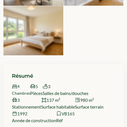
Résumé
4
5
3
Pièces
Salles de bains/douches
Chambres
2
2
3
137 m
980 m
Stationnement
Surface habitable
Surface terrain
1992
VB165
Année de construction
Réf