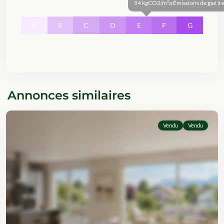
54 kgCO2/m²a Émissions de gaz à ef
A
B
C
D
E
F
G
Annonces similaires
Vendu
Vendu