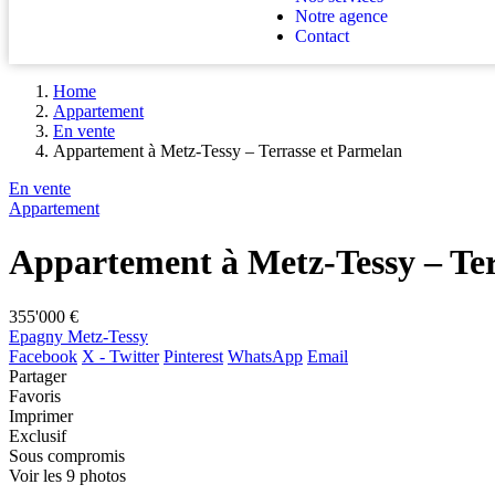
Notre agence
Contact
Home
Appartement
En vente
Appartement à Metz-Tessy – Terrasse et Parmelan
En vente
Appartement
Appartement à Metz-Tessy – Ter
355'000 €
Epagny Metz-Tessy
Facebook
X - Twitter
Pinterest
WhatsApp
Email
Partager
Favoris
Imprimer
Exclusif
Sous compromis
Voir les 9 photos